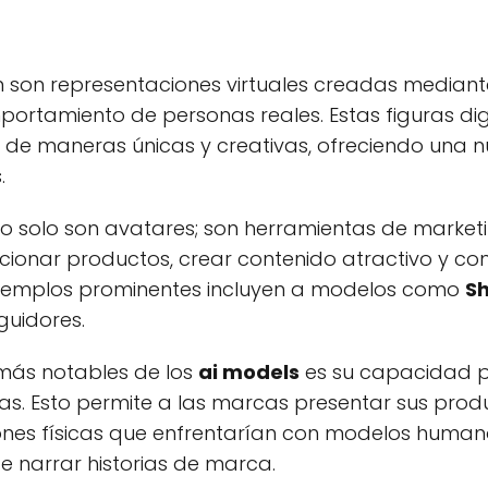
son representaciones virtuales creadas mediante i
mportamiento de personas reales. Estas figuras di
s de maneras únicas y creativas, ofreciendo una 
.
no solo son avatares; son herramientas de marke
nar productos, crear contenido atractivo y con
ejemplos prominentes incluyen a modelos como
S
guidores.
 más notables de los
ai models
es su capacidad 
cias. Esto permite a las marcas presentar sus pr
iones físicas que enfrentarían con modelos humanos
 narrar historias de marca.