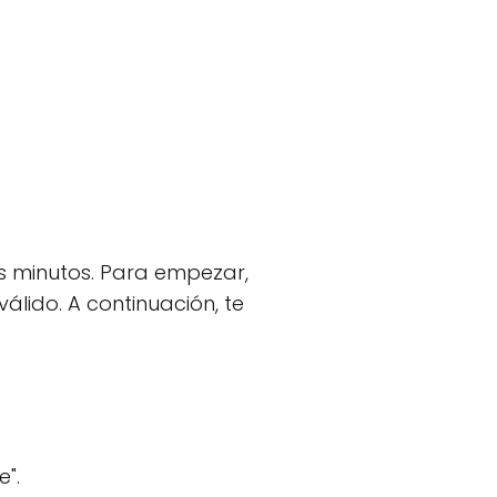
os minutos. Para empezar,
álido. A continuación, te
e".