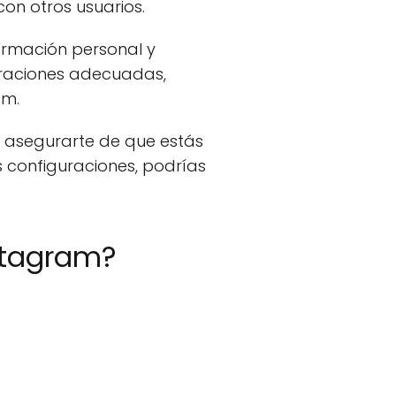
con otros usuarios.
ormación personal y
uraciones adecuadas,
am.
 asegurarte de que estás
s configuraciones, podrías
stagram?