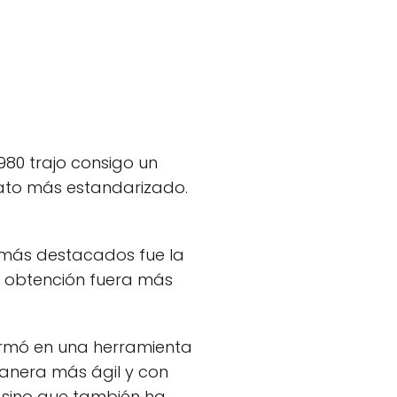
980 trajo consigo un
rmato más estandarizado.
s más destacados fue la
de obtención fuera más
ormó en una herramienta
manera más ágil y con
, sino que también ha