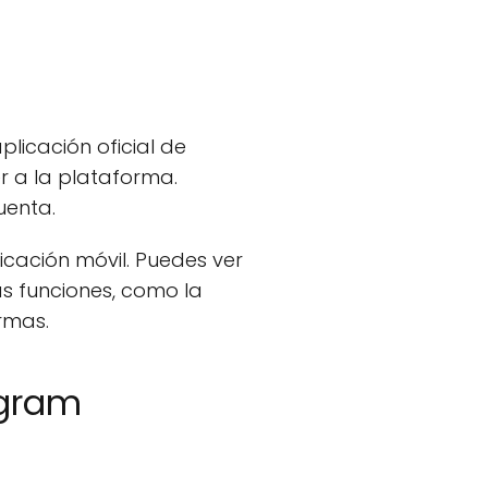
licación oficial de
r a la plataforma.
uenta.
cación móvil. Puedes ver
as funciones, como la
rmas.
agram