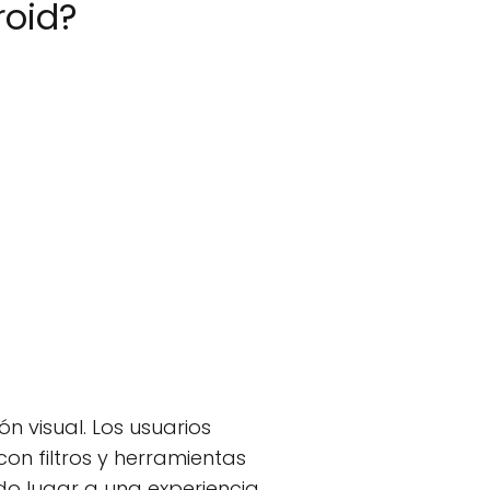
roid?
ón visual. Los usuarios
on filtros y herramientas
do lugar a una experiencia