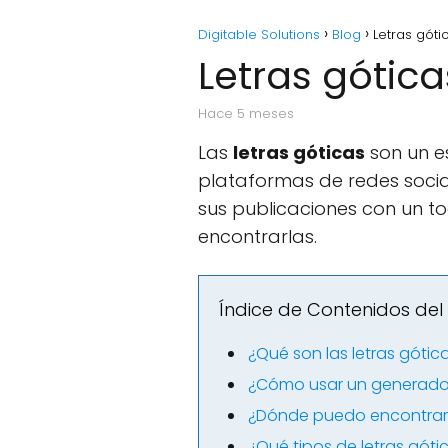
Digitable Solutions
Blog
Letras gót
Letras gótic
hace 5 meses
Las
letras góticas
son un es
plataformas de redes socia
sus publicaciones con un to
encontrarlas.
Índice de Contenidos del 
¿Qué son las letras gótic
¿Cómo usar un generador
¿Dónde puedo encontrar l
¿Qué tipos de letras góti