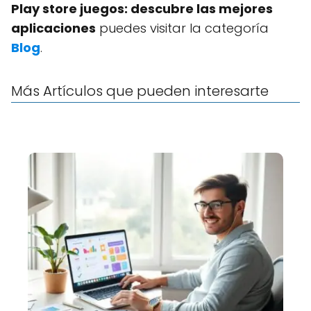
Play store juegos: descubre las mejores
aplicaciones
puedes visitar la categoría
Blog
.
Más Artículos que pueden interesarte