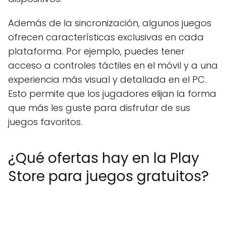
Además de la sincronización, algunos juegos
ofrecen características exclusivas en cada
plataforma. Por ejemplo, puedes tener
acceso a controles táctiles en el móvil y a una
experiencia más visual y detallada en el PC.
Esto permite que los jugadores elijan la forma
que más les guste para disfrutar de sus
juegos favoritos.
¿Qué ofertas hay en la Play
Store para juegos gratuitos?