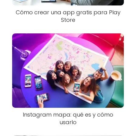
Cómo crear una app gratis para Play
Store
Instagram mapa: qué es y cómo
usarlo