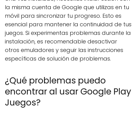
la misma cuenta de Google que utilizas en tu
móvil para sincronizar tu progreso. Esto es
esencial para mantener la continuidad de tus
juegos. Si experimentas problemas durante la
instalación, es recomendable desactivar
otros emuladores y seguir las instrucciones
específicas de solución de problemas.
¿Qué problemas puedo
encontrar al usar Google Play
Juegos?