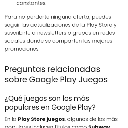
constantes.
Para no perderte ninguna oferta, puedes
seguir las actualizaciones de la Play Store y
suscribirte a newsletters o grupos en redes
sociales donde se comparten las mejores
promociones.
Preguntas relacionadas
sobre Google Play Juegos
¿Qué juegos son los más
populares en Google Play?
En la
Play Store juegos
, algunos de los más
populares incluyen títulos como
Subway