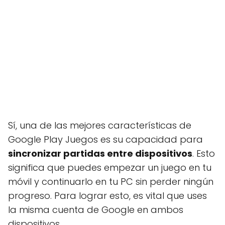
Sí, una de las mejores características de
Google Play Juegos es su capacidad para
sincronizar partidas entre dispositivos
. Esto
significa que puedes empezar un juego en tu
móvil y continuarlo en tu PC sin perder ningún
progreso. Para lograr esto, es vital que uses
la misma cuenta de Google en ambos
dispositivos.