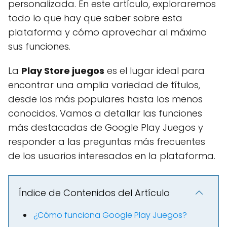
personalizada. En este artículo, exploraremos
todo lo que hay que saber sobre esta
plataforma y cómo aprovechar al máximo
sus funciones.
La
Play Store juegos
es el lugar ideal para
encontrar una amplia variedad de títulos,
desde los más populares hasta los menos
conocidos. Vamos a detallar las funciones
más destacadas de Google Play Juegos y
responder a las preguntas más frecuentes
de los usuarios interesados en la plataforma.
Índice de Contenidos del Artículo
¿Cómo funciona Google Play Juegos?