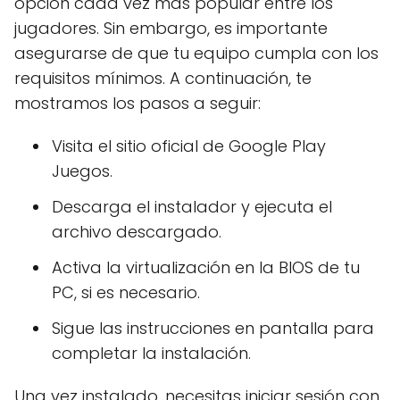
opción cada vez más popular entre los
jugadores. Sin embargo, es importante
asegurarse de que tu equipo cumpla con los
requisitos mínimos. A continuación, te
mostramos los pasos a seguir:
Visita el sitio oficial de Google Play
Juegos.
Descarga el instalador y ejecuta el
archivo descargado.
Activa la virtualización en la BIOS de tu
PC, si es necesario.
Sigue las instrucciones en pantalla para
completar la instalación.
Una vez instalado, necesitas iniciar sesión con