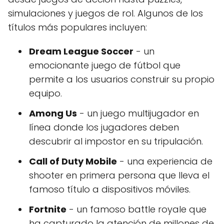
simulaciones y juegos de rol. Algunos de los
títulos más populares incluyen:
Dream League Soccer
- un
emocionante juego de fútbol que
permite a los usuarios construir su propio
equipo.
Among Us
- un juego multijugador en
línea donde los jugadores deben
descubrir al impostor en su tripulación.
Call of Duty Mobile
- una experiencia de
shooter en primera persona que lleva el
famoso título a dispositivos móviles.
Fortnite
- un famoso battle royale que
ha capturado la atención de millones de