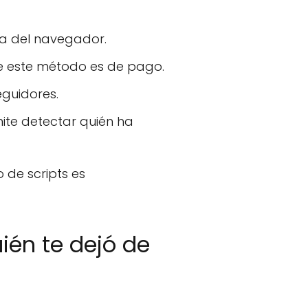
la del navegador.
e este método es de pago.
eguidores.
ite detectar quién ha
 de scripts es
ién te dejó de