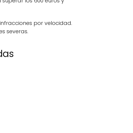
superar los 600 euros y
infracciones por velocidad.
es severas.
das