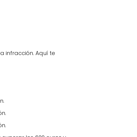
 infracción. Aquí te
n.
ón.
ón.