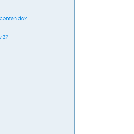
 contenido?
y Z?