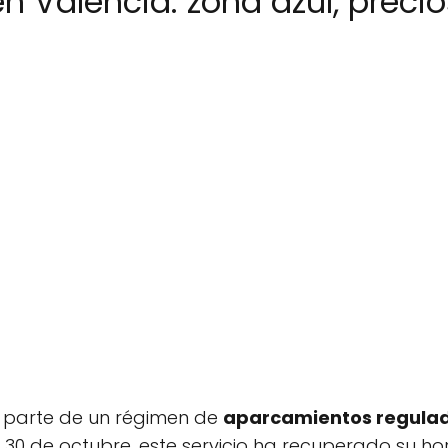
 Valencia: zona azul, preci
s parte de un régimen de
aparcamientos regula
l 30 de octubre, este servicio ha recuperado su ho