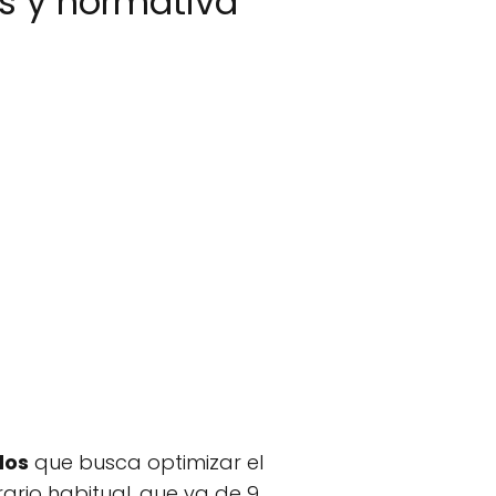
os y normativa
dos
que busca optimizar el
rario habitual, que va de 9