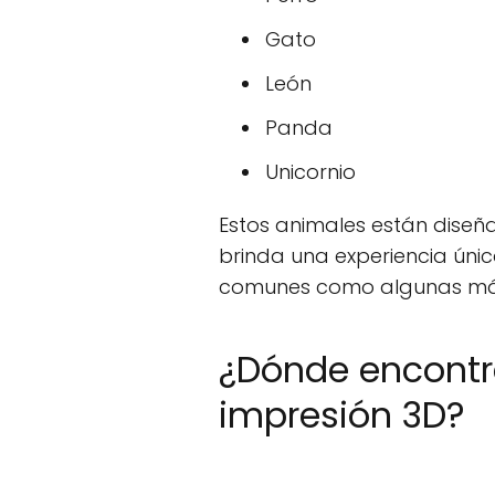
Gato
León
Panda
Unicornio
Estos animales están diseña
brinda una experiencia únic
comunes como algunas más f
¿Dónde encontr
impresión 3D?