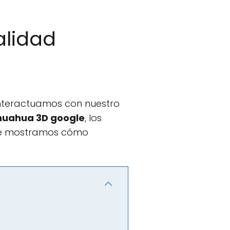
alidad
nteractuamos con nuestro
huahua 3D google
, los
í te mostramos cómo