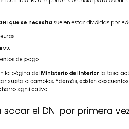
 solicitud. Este importe es esencial para cubrir l
DNI que se necesita
suelen estar divididas por ed
euros.
uros.
xentos de pago.
en la página del
Ministerio del Interior
la tasa act
star sujeta a cambios. Además, existen descuento
orro significativo.
a sacar el DNI por primera v