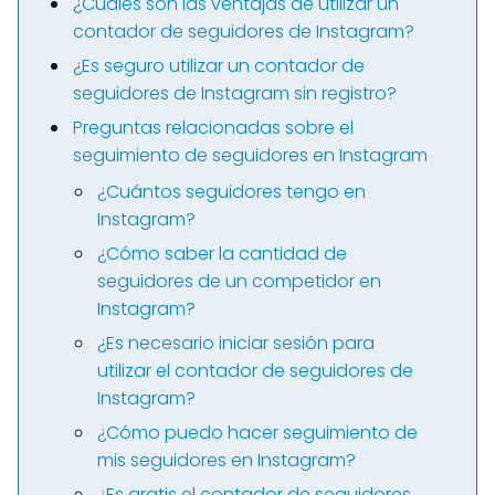
¿Cuáles son las ventajas de utilizar un
contador de seguidores de Instagram?
¿Es seguro utilizar un contador de
seguidores de Instagram sin registro?
Preguntas relacionadas sobre el
seguimiento de seguidores en Instagram
¿Cuántos seguidores tengo en
Instagram?
¿Cómo saber la cantidad de
seguidores de un competidor en
Instagram?
¿Es necesario iniciar sesión para
utilizar el contador de seguidores de
Instagram?
¿Cómo puedo hacer seguimiento de
mis seguidores en Instagram?
¿Es gratis el contador de seguidores