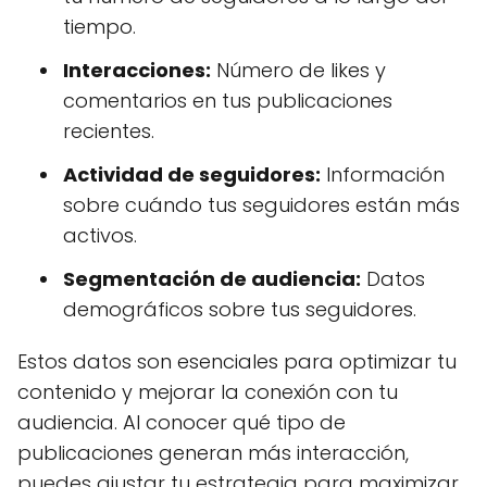
tiempo.
Interacciones:
Número de likes y
comentarios en tus publicaciones
recientes.
Actividad de seguidores:
Información
sobre cuándo tus seguidores están más
activos.
Segmentación de audiencia:
Datos
demográficos sobre tus seguidores.
Estos datos son esenciales para optimizar tu
contenido y mejorar la conexión con tu
audiencia. Al conocer qué tipo de
publicaciones generan más interacción,
puedes ajustar tu estrategia para maximizar