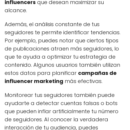
influencers
que desean maximizar su
alcance.
Además, el análisis constante de tus
seguidores te permite identificar tendencias.
Por ejemplo, puedes notar que ciertos tipos
de publicaciones atraen más seguidores, lo
que te ayuda a optimizar tu estrategia de
contenido. Algunos usuarios también utilizan
estos datos para planificar
campañas de
influencer marketing
más efectivas.
Monitorear tus seguidores también puede
ayudarte a detectar cuentas falsas o bots
que pueden inflar artificialmente tu número
de seguidores. Al conocer la verdadera
interacción de tu audiencia, puedes