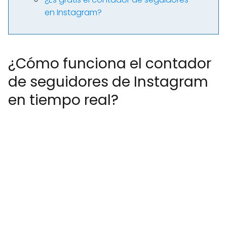
en Instagram?
¿Cómo funciona el contador
de seguidores de Instagram
en tiempo real?