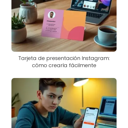
Tarjeta de presentación Instagram:
cómo crearla fácilmente