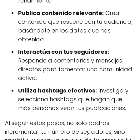
rendimiento.
Publica contenido relevante:
Crea
contenido que resuene con tu audiencia,
basándote en los datos que has
obtenido.
Interactúa con tus seguidores:
Responde a comentarios y mensajes
directos para fomentar una comunidad
activa.
Utiliza hashtags efectivos:
Investiga y
selecciona hashtags que hagan que
más personas vean tus publicaciones.
Al seguir estos pasos, no solo podrás
incrementar tu número de seguidores, sino