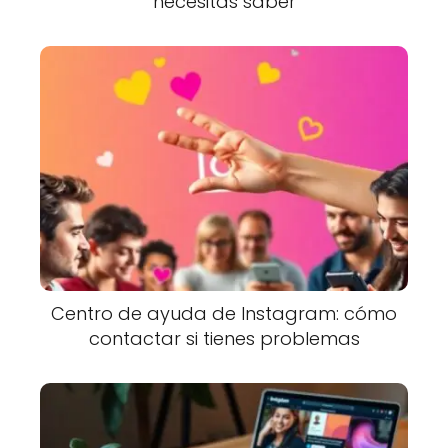
necesitas saber
Centro de ayuda de Instagram: cómo
contactar si tienes problemas