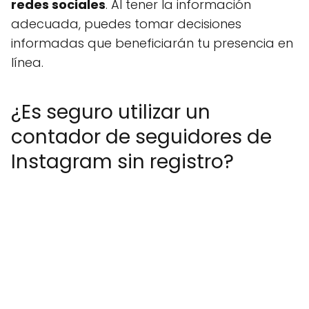
redes sociales
. Al tener la información
adecuada, puedes tomar decisiones
informadas que beneficiarán tu presencia en
línea.
¿Es seguro utilizar un
contador de seguidores de
Instagram sin registro?