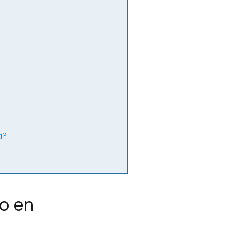
a?
o en